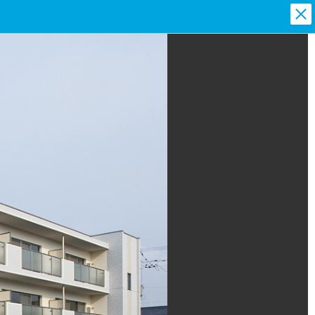
閉
じ
る