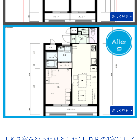
１Ｋ２室をゆったりとした1ＬＤＫの1室にリノ